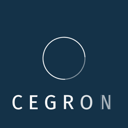
r eleifd, mel am laoreet menandri. Ei justo complectitur du
is.
C
E
G
R
O
N