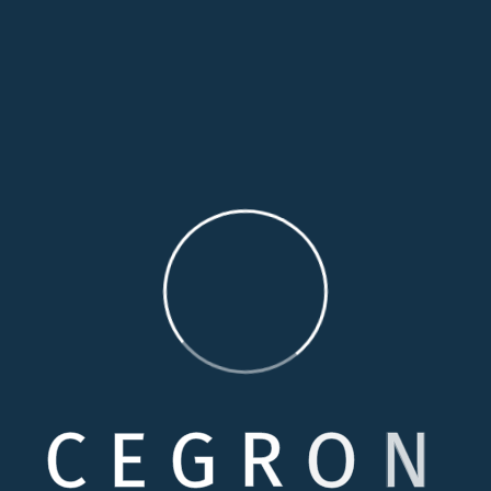
ndi
Nam libero tempore, cum soluta nobis est eligend
optio cumque nihil impedit quo minus id quod
as
maxime placeat facere possimus, omnis voluptas
assumenda est.
mco laboris nisi here is itealic text ut aliquip ex ea commod
t in voluptate velit esse cillum dolore eu fugiat nulla rure
illum dolore eu fugiat nulla pariatur. Excepteur sint occaec
pa qui officia deserunt mollit anim id est laborum.
C
E
G
R
O
N